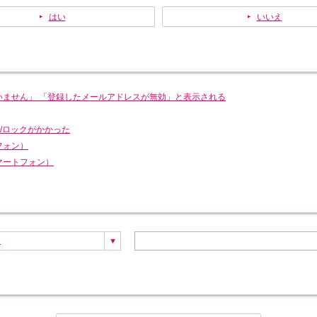
はい
いいえ
いません」 「登録したメールアドレスが無効」と表示される
/ロックがかかった
フォン）
マートフォン）
ス